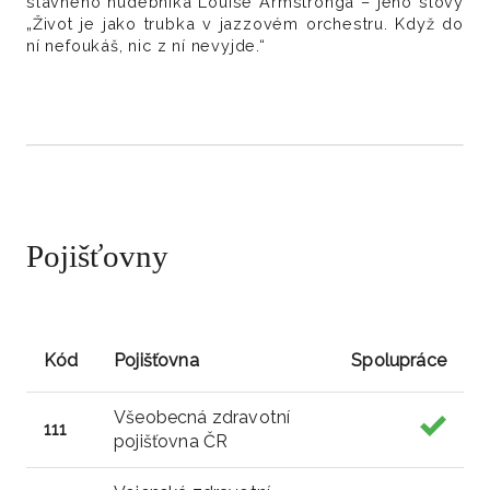
slavného hudebníka Louise Armstronga – jeho slovy
„Život je jako trubka v jazzovém orchestru. Když do
ní nefoukáš, nic z ní nevyjde.“
Pojišťovny
Kód
Pojišťovna
Spolupráce
Všeobecná zdravotní
111
pojišťovna ČR